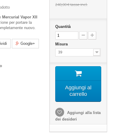
240,00 €
tasse incl.
odotto
le
Mercurial Vapor XII
ione per portare la
Quantità
 completamente nuovo.
vidi
Google+
Misura
39
co
Aggiungi al
carrello
Aggiungi alla lista
dei desideri