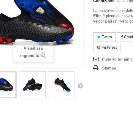
Condizione:
Nuovo pr
La nuova versione del
Elite
è piena di innovaz
velocità ad un livello
Twitta
Condi
Pinterest
Visualizza
ingrandito
Invia ad un ami
Stampa