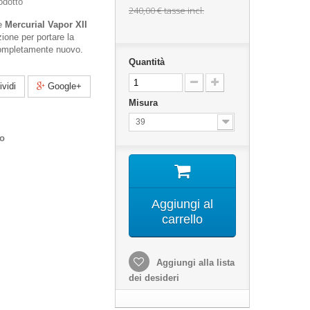
odotto
240,00 €
tasse incl.
le
Mercurial Vapor XII
ione per portare la
 completamente nuovo.
Quantità
vidi
Google+
Misura
39
co
Aggiungi al
carrello
Aggiungi alla lista
dei desideri