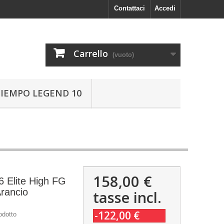
Contattaci
Accedi
Carrello
(vuoto)
TIEMPO LEGEND 10
158,00 €
 Elite High FG
rancio
tasse incl.
-122,00 €
odotto