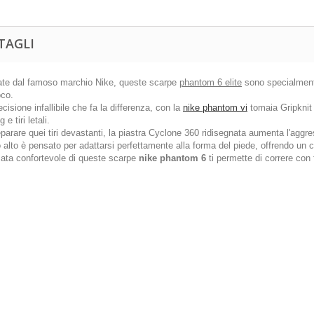
TAGLI
ate dal famoso marchio Nike, queste scarpe
phantom 6 elite
sono specialmente
oco.
ecisione infallibile che fa la differenza, con la
nike phantom vi
tomaia Gripknit 
g e tiri letali.
parare quei tiri devastanti, la piastra Cyclone 360 ​​ridisegnata aumenta l'aggress
io alto è pensato per adattarsi perfettamente alla forma del piede, offrendo un 
zata confortevole di queste scarpe
nike phantom 6
ti permette di correre con 