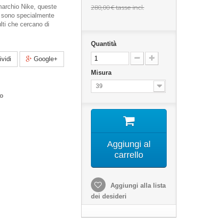
marchio Nike, queste
280,00 €
tasse incl.
sono specialmente
lti che cercano di
Quantità
vidi
Google+
Misura
39
co
Aggiungi al
carrello
Aggiungi alla lista
dei desideri