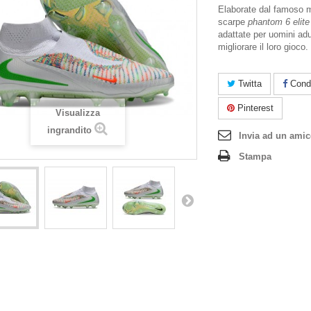
Elaborate dal famoso 
scarpe
phantom 6 elite
adattate per uomini adu
migliorare il loro gioco.
Twitta
Condi
Pinterest
Visualizza
ingrandito
Invia ad un ami
Stampa