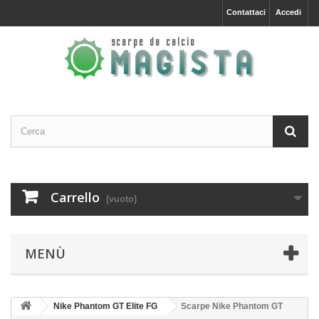
Contattaci
Accedi
Carrello
(vuoto)
MENÙ
Nike Phantom GT Elite FG
Scarpe Nike Phantom GT