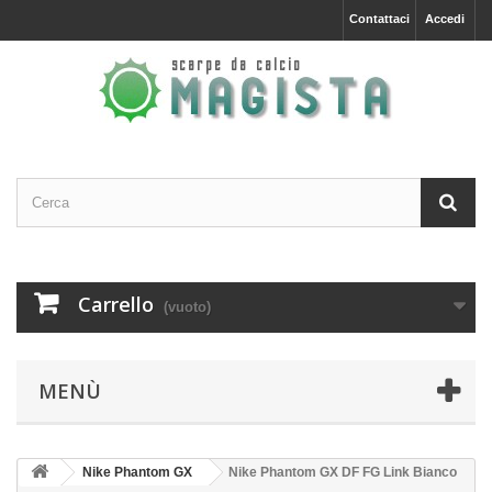
Contattaci
Accedi
Carrello
(vuoto)
MENÙ
Nike Phantom GX
Nike Phantom GX DF FG Link Bianco