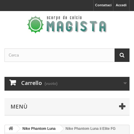
Contattaci
Accedi
Carrello
(vuoto)
MENÙ
Nike Phantom Luna
Nike Phantom Luna ii Elite FG