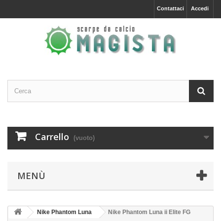
Contattaci
Accedi
Carrello
(vuoto)
MENÙ
Nike Phantom Luna
Nike Phantom Luna ii Elite FG