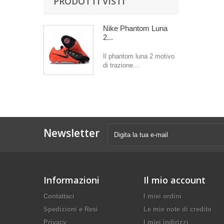
PRODOTTI VISTI
Nike Phantom Luna
2...
Il phantom luna 2 motivo
di trazione...
Newsletter
Informazioni
Il mio account
Contattaci
I miei ordini
Spedizioni e Resi
Le mie note di credito
Privacy
I miei indirizzi