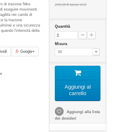
o di trazione Nike
269,00 €
tasse incl.
di eseguire movimenti
'agilità nei cambi di
ce la trazione
 fulminei e una sicurezza
Quantità
quando l'intensità della
Misura
vidi
Google+
39
co
Aggiungi al
carrello
Aggiungi alla lista
dei desideri