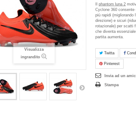
Il
phantom luna 2
motiv
Cyclone 360 consente 
più rapidi (migliorando l
direzione) e sicuri (ridu
rotazionale) per scatti
che diventa essenziale 
partita aumenta.
Visualizza
Twitta
Condi
ingrandito
Pinterest
Invia ad un ami
Stampa