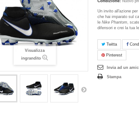
Condizione:
Nuovo pr
Un invito all'azione per 
che hai imparato sul 
le
Nike Phantom
, scat
difensori e crei la tua 
Twitta
Condi
Visualizza
Pinterest
ingrandito
Invia ad un ami
Stampa