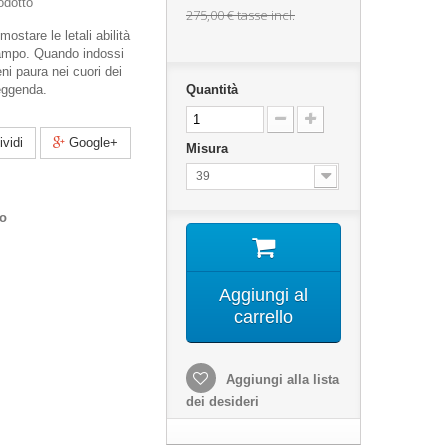
odotto
275,00 €
tasse incl.
mostare le letali abilità
campo. Quando indossi
eni paura nei cuori dei
leggenda.
Quantità
vidi
Google+
Misura
39
co
Aggiungi al
carrello
Aggiungi alla lista
dei desideri