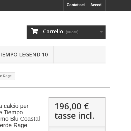
Contattaci
Accedi
Carrello
(vuoto)
TIEMPO LEGEND 10
de Rage
196,00 €
 calcio per
ke Tiempo
tasse incl.
omo Blu Coastal
Verde Rage