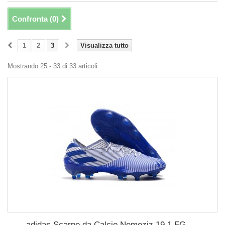
Confronta (
0
)
1
2
3
Visualizza tutto
Mostrando 25 - 33 di 33 articoli
adidas Scarpe da Calcio Nemeziz 19.1 FG -...