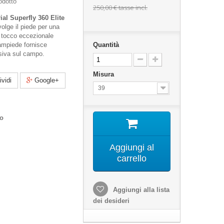
odotto
250,00 €
tasse incl.
ial Superfly 360 Elite
volge il piede per una
un tocco eccezionale
vampiede fornisce
Quantità
siva sul campo.
Misura
vidi
Google+
39
co
Aggiungi al
carrello
Aggiungi alla lista
dei desideri