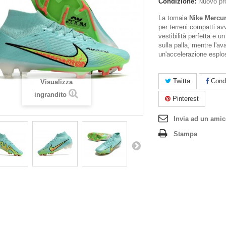
Condizione:
Nuovo pr
La tomaia
Nike Mercur
per terreni compatti av
vestibilità perfetta e 
sulla palla, mentre l'a
un'accelerazione esplo
Twitta
Condi
Visualizza
ingrandito
Pinterest
Invia ad un ami
Stampa